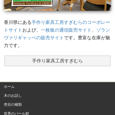
香川県にある
手作り家具工房すぎむらのコーポレー
トサイト
および、
一枚板の通信販売サイト
、
ゾラン
ヴァリギャッベの販売サイト
です。豊富な在庫が魅
力です。
手作り家具工房すぎむら
ホーム
木のお話し
杢目の種類
世界のバール材