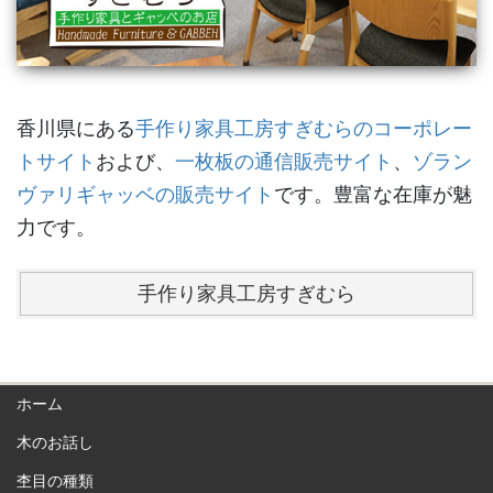
香川県にある
手作り家具工房すぎむらのコーポレー
トサイト
および、
一枚板の通信販売サイト
、
ゾラン
ヴァリギャッベの販売サイト
です。豊富な在庫が魅
力です。
手作り家具工房すぎむら
ホーム
木のお話し
杢目の種類