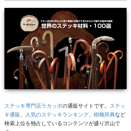
ステッキ専門店ラカッポ
の通販サイトです。
ステッ
キ通販
、
人気のステッキランキング
、
樹種辞典
など
検索上位を独占しているコンテンツが盛り沢山で