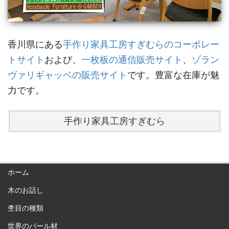
香川県にある
手作り家具工房すぎむらのコーポレー
トサイト
および、
一枚板の通信販売サイト
、
ゾラン
ヴァリギャッベの販売サイト
です。豊富な在庫が魅
力です。
手作り家具工房すぎむら
ホーム
木のお話し
杢目の種類
世界のバール材