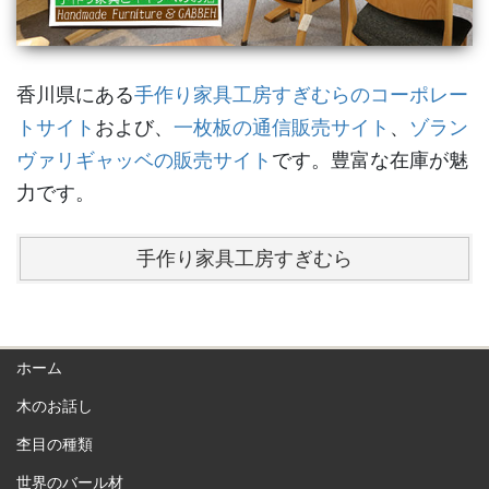
香川県にある
手作り家具工房すぎむらのコーポレー
トサイト
および、
一枚板の通信販売サイト
、
ゾラン
ヴァリギャッベの販売サイト
です。豊富な在庫が魅
力です。
手作り家具工房すぎむら
ホーム
木のお話し
杢目の種類
世界のバール材