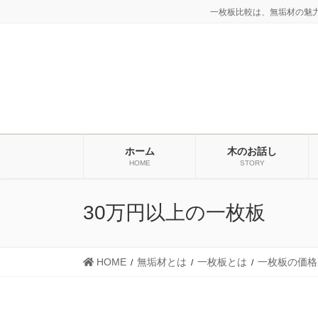
コ
ナ
一枚板比較は、無垢材の魅
ン
ビ
テ
ゲ
ン
ー
ツ
シ
に
ョ
移
ン
動
に
ホーム
木のお話し
移
HOME
STORY
動
30万円以上の一枚板
HOME
無垢材とは
一枚板とは
一枚板の価格