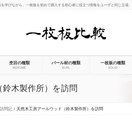
力を学びながら、一枚板を初めて購入する初心者に役立つ情報をユーザと同じ立場、
杢目の種類
バール材の種類
一枚板の種類
MOKUME
BURL
SOLID
（鈴木製作所）を訪問
訪問記
天然木工房アールウッド（鈴木製作所）を訪問