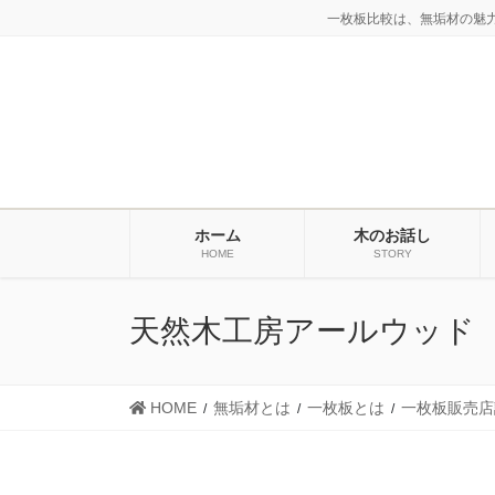
コ
ナ
一枚板比較は、無垢材の魅
ン
ビ
テ
ゲ
ン
ー
ツ
シ
に
ョ
移
ン
動
に
ホーム
木のお話し
移
HOME
STORY
動
天然木工房アールウッド
HOME
無垢材とは
一枚板とは
一枚板販売店