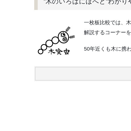
”木のいろはにほへと”わか
一枚板比較では、木
解説するコーナー
50年近くも木に携