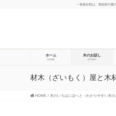
コ
ナ
一枚板比較は、無垢材の魅
ン
ビ
テ
ゲ
ン
ー
ツ
シ
に
ョ
移
ン
動
に
ホーム
木のお話し
移
HOME
STORY
動
材木（ざいもく）屋と木
HOME
木のいろはにほへと（わかりやすい木の