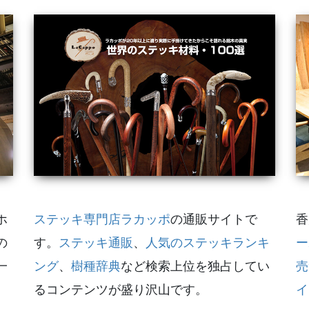
ホ
ステッキ専門店ラカッポ
の通販サイトで
香
の
す。
ステッキ通販
、
人気のステッキランキ
ー
一
ング
、
樹種辞典
など検索上位を独占してい
売
るコンテンツが盛り沢山です。
イ