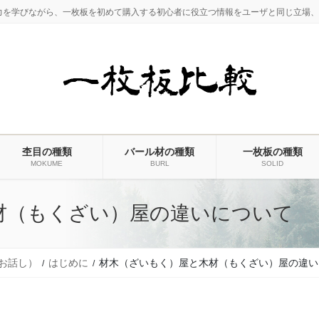
力を学びながら、一枚板を初めて購入する初心者に役立つ情報をユーザと同じ立場、
杢目の種類
バール材の種類
一枚板の種類
MOKUME
BURL
SOLID
材（もくざい）屋の違いについて
お話し）
はじめに
材木（ざいもく）屋と木材（もくざい）屋の違い