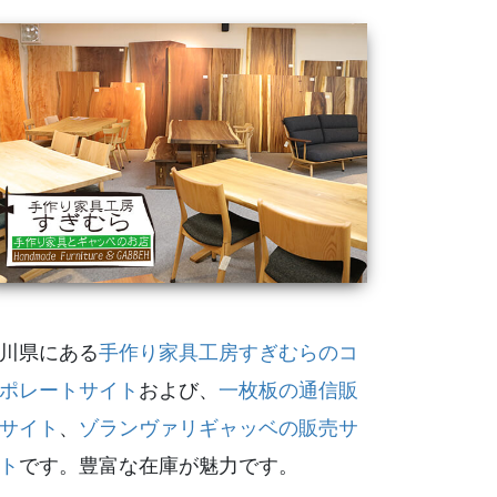
川県にある
手作り家具工房すぎむらのコ
ポレートサイト
および、
一枚板の通信販
サイト
、
ゾランヴァリギャッベの販売サ
ト
です。豊富な在庫が魅力です。