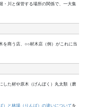
堀・川と保管する場所の関係で、一大集
木を商う店、○○材木店（例）がこれに当
にした材や原木（げんぼく）丸太類（磨
ば）と林場（りんば）の違いについて
を