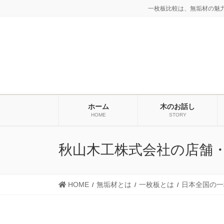
コ
ナ
一枚板比較は、無垢材の魅
ン
ビ
テ
ゲ
ン
ー
ツ
シ
に
ョ
移
ン
動
に
ホーム
木のお話し
移
HOME
STORY
動
秋山木工株式会社の店舗
HOME
無垢材とは
一枚板とは
日本全国の一