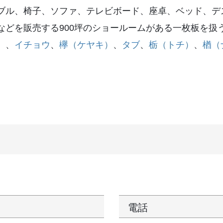
ブル、椅子、ソファ、テレビボード、座卓、ベッド、デ
などを販売する900坪のショールームがある一枚板を扱
）
、
イチョウ
、
欅（ケヤキ）
、
タブ
、
栃（トチ）
、
楢（
電話