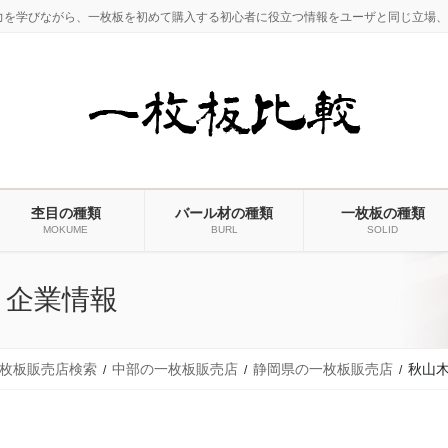
力を学びながら、一枚板を初めて購入する初心者に役立つ情報をユーザと同じ立場、
杢目の種類
バール材の種類
一枚板の種類
MOKUME
BURL
SOLID
・企業情報
枚板販売店検索
中部の一枚板販売店
静岡県の一枚板販売店
秋山