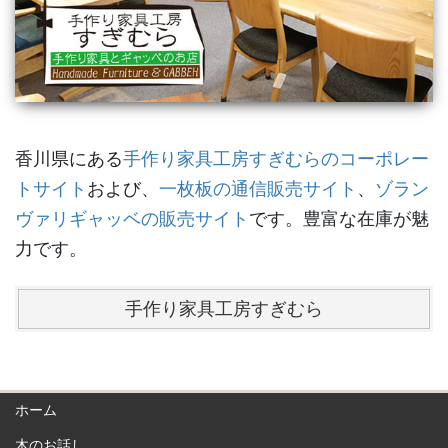
香川県にある
手作り家具工房すぎむらのコーポレー
トサイト
および、
一枚板の通信販売サイト
、
ゾラン
ヴァリギャッベの販売サイト
です。豊富な在庫が魅
力です。
手作り家具工房すぎむら
ホーム
木のお話し