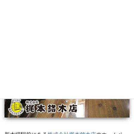
梶本銘木店