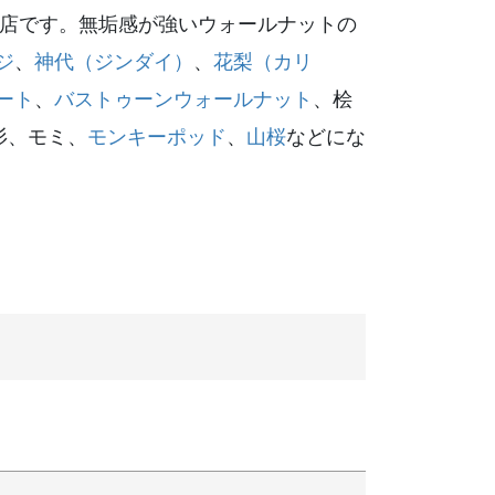
門店です。無垢感が強いウォールナットの
ジ
、
神代（ジンダイ）
、
花梨（カリ
ート
、
バストゥーンウォールナット
、桧
杉、モミ、
モンキーポッド
、
山桜
などにな