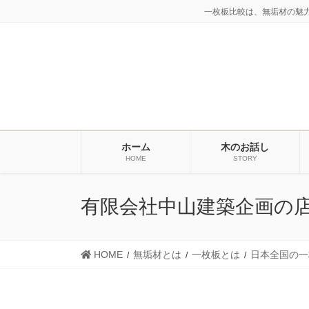
コ
ナ
一枚板比較は、無垢材の魅
ン
ビ
テ
ゲ
ン
ー
ツ
シ
に
ョ
移
ン
動
に
ホーム
木のお話し
移
HOME
STORY
動
有限会社中山建築企画の
HOME
無垢材とは
一枚板とは
日本全国の一