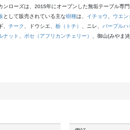
カンローズは、2015年にオープンした無垢テーブル専
板
として販売されている主な
樹種
は、
イチョウ
、
ウエン
ギ、
チーク
、ドウシエ、
栃（トチ）
、ニレ、
パープルハ
ルナット
、
ボセ（アフリカンチェリー）
、御山(みやま)