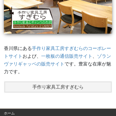
香川県にある
手作り家具工房すぎむらのコーポレー
トサイト
および、
一枚板の通信販売サイト
、
ゾラン
ヴァリギャッベの販売サイト
です。豊富な在庫が魅
力です。
手作り家具工房すぎむら
ホーム