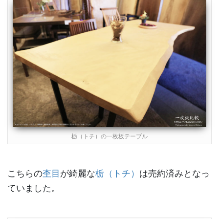
栃（トチ）の一枚板テーブル
こちらの
杢目
が綺麗な
栃（トチ）
は売約済みとなっ
ていました。