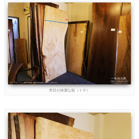
杢目が綺麗な栃（トチ）