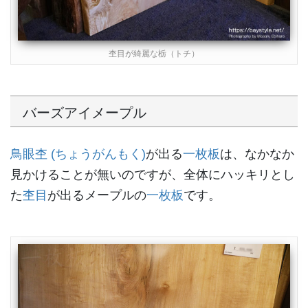
杢目が綺麗な栃（トチ）
バーズアイメープル
鳥眼杢 (ちょうがんもく)
が出る
一枚板
は、なかなか
見かけることが無いのですが、全体にハッキリとし
た
杢目
が出るメープルの
一枚板
です。