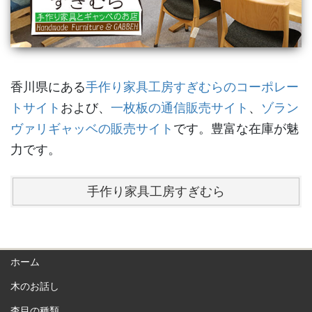
香川県にある
手作り家具工房すぎむらのコーポレー
トサイト
および、
一枚板の通信販売サイト
、
ゾラン
ヴァリギャッベの販売サイト
です。豊富な在庫が魅
力です。
手作り家具工房すぎむら
ホーム
木のお話し
杢目の種類